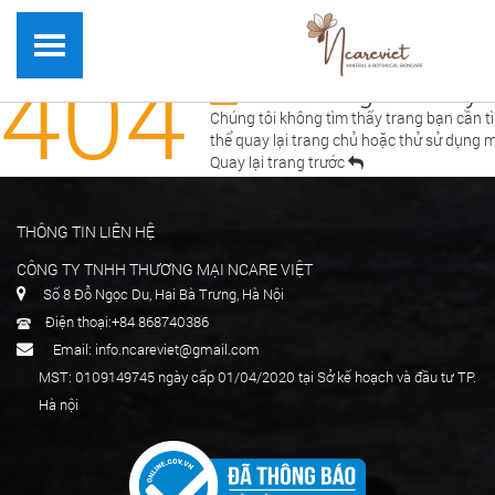
404
Lỗi! Không tìm thấy t
Chúng tôi không tìm thấy trang bạn cần tì
thể quay lại
trang chủ
hoặc thử sử dụng m
Quay lại trang trước
THÔNG TIN LIÊN HỆ
CÔNG TY TNHH THƯƠNG MẠI NCARE VIỆT
Số 8 Đỗ Ngọc Du, Hai Bà Trưng, Hà Nội
Điện thoại:+84 868740386
Email: info.ncareviet@gmail.com
MST: 0109149745 ngày cấp 01/04/2020 tại Sở kế hoạch và đầu tư TP.
Hà nội