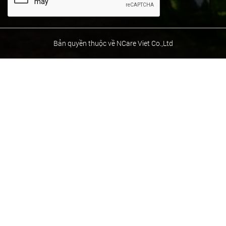
Bản quyền thuộc về NCare Viet Co.,Ltd