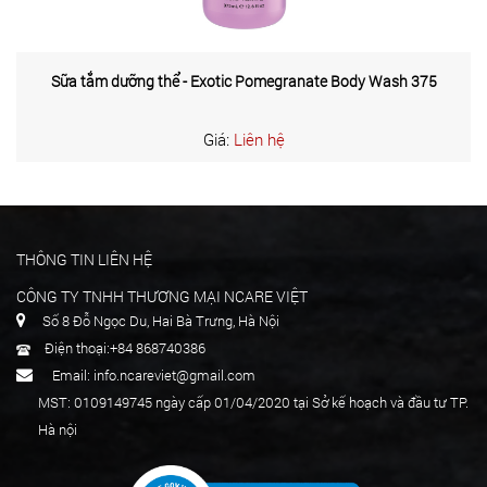
Sữa tắm dưỡng thể - Exotic Pomegranate Body Wash 375
Giá:
Liên hệ
THÔNG TIN LIÊN HỆ
CÔNG TY TNHH THƯƠNG MẠI NCARE VIỆT
Số 8 Đỗ Ngọc Du, Hai Bà Trưng, Hà Nội
Điện thoại:+84 868740386
Email: info.ncareviet@gmail.com
MST: 0109149745 ngày cấp 01/04/2020 tại Sở kế hoạch và đầu tư TP.
Hà nội